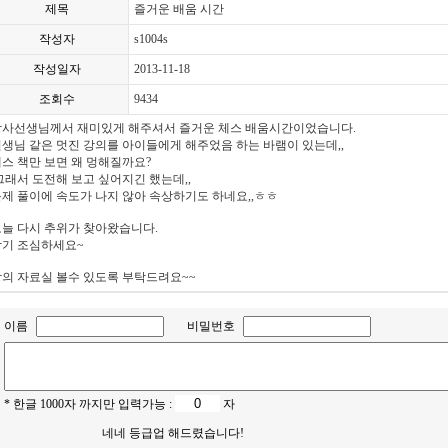
제목
즐거운 배움 시간
작성자
s1004s
작성일자
2013-11-18
조회수
9434
강사선생님께서 재미있게 해주셔서 즐거운 체스 배움시간이었습니다.
생님 같은 멋진 강의를 아이들에게 해주었음 하는 바램이 있는데,,
스 책만 보면 왜 멍해질까요?
래서 도전해 보고 싶어지긴 했는데,,
제 풀이에 속도가 나지 않아 속상하기도 하네요,,ㅎㅎ
늘 다시 추위가 찾아왔습니다.
감기 조심하세요~
의 자료실 볼수 있도록 부탁드려요~~
이름
비밀번호
* 한글 1000자 까지만 입력가능 :
자
네네 등급업 해드렸습니다!