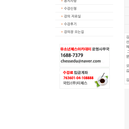
선
체
그
문
오
강