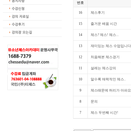
번호
16
체스후기
15
즐거운 배움 시간
14
체스? 체스! 체스...
13
재미있는 체스 수업입니다
12
처음해본 체스경기
11
설레는 체스강의
10
알수록 매력적인 체스..
9
체스때문에 허리가 아파
8
문의
7
체스 두번째 시간!