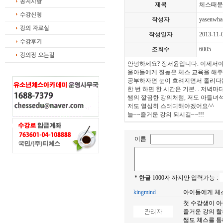
제목
체스때문
작성자
yasenwha
작성일자
2013-11-
조회수
6005
안녕하세요? 장서윤입니다. 이제서야
울아들에게 질높은 체스 교육을 해주
공부하자면 눈이 흐려지면서 졸리다
한 번 하면 한 시간은 기본. . 저녁마
쌤의 깔끔한 강의처럼, 저도 아들녀
저도 열심히 스터디해야겠어요^^
늘~~즐거운 강의 되시길~~!!!
이름
* 한글 1000자 까지만 입력가능 :
kingmind
아이들에게 체스
첫 수강생이 아
즐거운 강의 할
쌤도 체스를 통