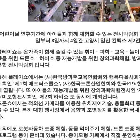
어린이날 연휴기간에 아이들과 함께 체험할 수 있는 전시박람회 '2
일부터 8일까지 4일간 고양시 일산 킨텍스 제2
플레이쇼는 온가족이 함께 즐길 수 있는 취미ㆍ과학ㆍ교육ㆍ놀이
족을 위한 드론쇼ㆍ하비쇼 등 재능개발을 위한 창의과학체험, 방
통합 전시박람회 입니다.
올해 플레이쇼에서는 (사)한국방과후교육연합회와 행복다올사
시회인 ‘제1회 애프터스쿨쇼’, (사)한국드론산업협회와 한국FPV
께 열립니다. 또 아이들의 재능개발을 위한 창의과학체험전시인 ‘
취미모형전시회인 ‘제2회 하비쇼'도 동시에 개최됩니다.
드론쇼에서는 적외선 카메라를 이용한 위치제어기술, 충돌회피 등
볼 수 있다. 특히 대형 행사장에서 음향과 조명장치를 활용한 국내
.
이외에도 로봇자동차 조종 체험, 동물 먹이주기 체험, 드론 조종 
프로그램 등이 준비돼 있습니다. 종이모형 카페에서 직접 운영하는 ‘종이