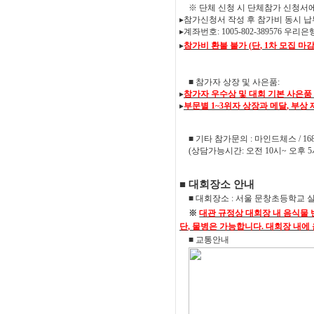
※
단체 신청 시 단체참가 신청서
▸
참가신청서 작성 후 참가비 동시 납
▸
계좌번호
: 1005-802-389576
우리은
▸
참가비 환불 불가
(
단
, 1
차 모집 마
■
참가자 상장 및 사은품
:
▸
참가자 우수상 및
대회 기본 사은품
▸
부문별
1~3
위자 상장과 메달
,
부상 
■
기타 참가문의
:
마인드체스
/ 16
(
상담가능시간
:
오전
10
시
~
오후
5
■
대회장소 안내
■
대회장소
:
서울 문창초등학교 
※
대관 규정상 대회장 내 음식물
단
,
물병은 가능합니다
.
대회장 내에 
■
교통안내