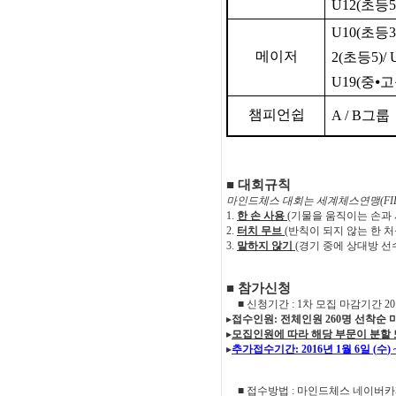
U12(
초등
5
U10(
초등
3
메이저
2(
초등
5)/ 
U19(
중
⦁
고
챔피언쉽
A / B
그룹
■
대회규칙
마인드체스 대회는 세계체스연맹
(F
1.
한 손 사용
(
기물을 움직이는 손과 
2.
터치 무브
(
반칙이 되지 않는 한
처
3.
말하지 않기
(
경기 중에 상대방 선
■
참가신청
■
신청기간
: 1
차 모집 마감기간
20
▸
접수인원
:
전체인원
260
명 선착순 
▸
모집인원에 따라 해당 부문이 분할 
▸
추가접수기간
: 2016
년
1
월
6
일
(
수
) 
■
접수방법
:
마인드체스 네이버카