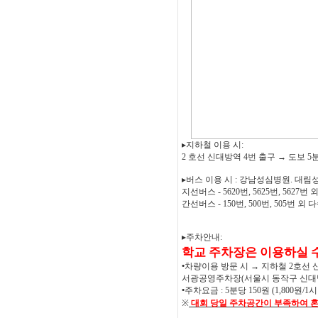
▸
지하철 이용 시
:
2
호선 신대방역
4
번 출구
→
도보
5
▸
버스 이용 시
:
강남성심병원
.
대림
지선버스
- 5620
번
, 5625
번
, 5627
번 
간선버스
- 150
번
, 500
번
, 505
번 외 
▸
주차안내
:
학교 주차장은 이용하실 
•
차량이용 방문 시
→
지하철
2
호선 
서광공영주차장
(
서울시 동작구 신
•
주차요금
: 5
분당
150
원
(1,800
원
/1
시
※
대회 당일 주차공간이 부족하여 