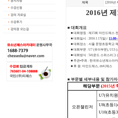
제목
[2016
2016
년 제
■
대회개요
■
대회명칭
:
제
15
회 마인드체스 
■
대회일시
: 2016.1.17(
일
) /
11:00~
■
대회장소
:
서울 문창초등학교 
■
대회부문
: U7 (
유아부문
), U13 (
■
대회방식
: 5
라운드 스위스리그
■
주관
⦁
주최
:
한국유소년체스아
■
후 원
:
마인드체스
,
㈜
티체스
■
부문별 세부내용 및 참가
해당부문
(
2015
년 
U7(
유치원
U8(
초등
1)
오픈챌린저
U10(
초등
3