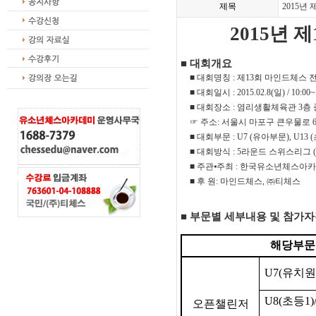
제목
2015년
2015
년 제
■
대회개요
■
대회명칭
:
제
13
회 마인드체스 
■
대회일시
: 2015.02.8(
일
) / 10:00
■
대회장소
:
염리생활체육관
3
층
☞
주소
:
서울시 마포구 큰우물로
■
대회부문
: U7 (
유아부문
), U13 (
■
대회방식
: 5
라운드 스위스리그
■
주관
⦁
주최
:
한국유소년체스아
■
후 원
:
마인드체스
,
㈜
티체스
■
부문별 세부내용 및 참가
해당부문
U7(
유치원
U8(
초등
1)
오픈챌린저