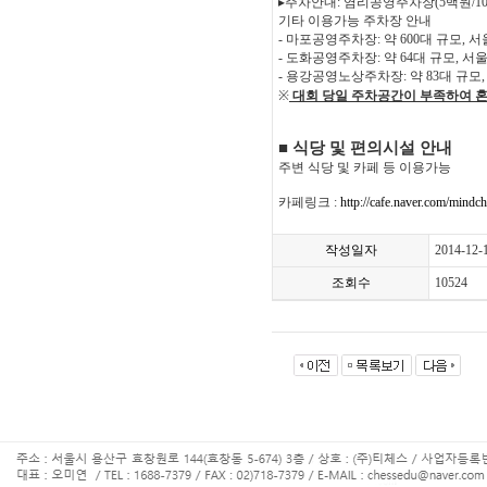
▸
주차안내
:
염리공영주차장
(5
백원
/1
기타 이용가능 주차장 안내
-
마포공영주차장
:
약
600
대 규모
,
서
-
도화공영주차장
:
약
64
대 규모
,
서울
-
용강공영노상주차장
:
약
83
대 규모
※
대회 당일 주차공간이 부족하여 
■
식당 및 편의시설 안내
주변 식당 및 카페 등 이용가능
카페링크 :
http://cafe.naver.com/mindc
작성일자
2014-12-
조회수
10524