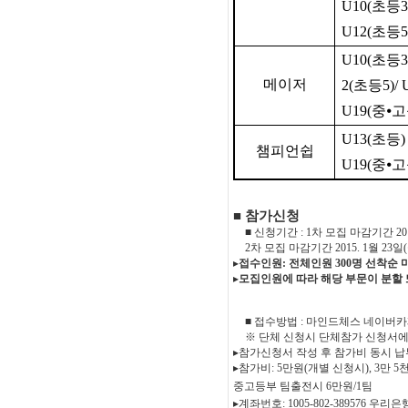
U10(
초등
3
U12(
초등
5
U10(
초등
3
메이저
2(
초등
5)/ 
U19(
중
⦁
고
U13(
초등
)
챔피언쉽
U19(
중
⦁
고
■
참가신청
■
신청기간
: 1
차 모집 마감기간
20
2
차 모집 마감기간
2015. 1
월
23
일
(
▸
접수인원
:
전체인원
300
명 선착순 
▸
모집인원에 따라 해당 부문이 분할 
■
접수방법
:
마인드체스 네이버카
※
단체 신청시 단체참가 신청서에
▸
참가신청서 작성 후 참가비 동시 납
▸
참가비
: 5
만원
(
개별 신청시
), 3
만
5
중고등부 팀출전시
6
만원
/1
팀
▸
계좌번호
: 1005-802-389576
우리은