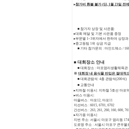
▸
참가비 환불 불가
(
단
, 1
월
23
일 전
■
참가자 상장 및 사은품
:
▸
대회 메달 및 기본 사은품 증정
▸
부문별
1~3
위자에서 한하여 상장과
▸
중고등팀
1
위 상금 지급
■
기타 참가문의
:
마인드체스
/ 16
■
대회장소 안내
■
대회장소
:
마포염리생활체육관
※
대회장 내 음식물 반입은 절대적
■
대회관람석
: 4
층 관람석
(200
석
)
■
교통안내
▸
지하철 이용시
:
지하철
5
호선 마포
▸
버스 이용시
:
마을버스
:
마포
12,
마포
11
지선버스
: 6015, 6701, 6702
간선버스
: 263, 261, 260, 160, 600, 7
▸
자가용 이용시
:
지번 주소
:
서울시 마포구 염리동
174
도로명 주소
:
서울시 마포구 큰우물