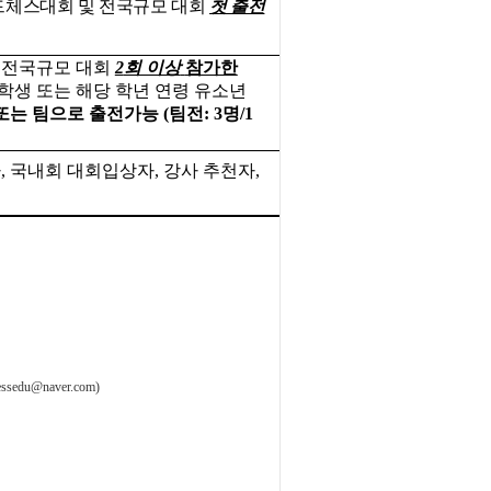
드체스대회 및 전국규모 대회
첫 출전
 전국규모 대회
2
회 이상
참가한
학생 또는 해당 학년 연령 유소년
또는 팀으로 출전가능
(
팀전
: 3
명
/1
자
,
국내회 대회입상자
,
강사 추천자
,
essedu@naver.com)