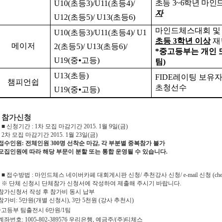
초등
3~6
학년 마인
U10(
초등
3)/U11(
초등
4)/
자
U12(
초등
5)/ U13(
초등
6)
마인드체스대회 및
U10(
초등
3)/U11(
초등
4)/ U1
초등
3
학년 이상
재
메이저
2(
초등
5)/ U13(
초등
6)/
*
중고등부는 개인 
U19(
중
⦁
고등
)
팀
)
U13(
초등
)
FIDE
레이팅 보유
챔피언쉽
초청선수
U19(
중
⦁
고등
)
■
참가신청
■
신청기간
: 1
차 모집 마감기간
2015. 1
월
9
일
(
금
)
2
차 모집 마감기간
2015. 1
월
23
일
(
금
)
접수인원
:
전체인원
300
명 선착순 마감
,
각 부분별 중복참가 불가
모집인원에 따라 해당 부문이 분할 또는 통합 운영될 수 있습니다
.
■
접수방법
:
마인드체스 네이버카페 대회게시판 신청
/
추천강사 신청
/ e-mail
신청
(ch
※
단체 신청시 단체참가 신청서에 작성하여 제출해 주시기 바랍니다
.
참가신청서 작성 후 참가비 동시 납부
참가비
: 5
만원
(
개별 신청시
), 3
만
5
천원
(
강사 추천시
)
중고등부 팀출전시
6
만원
/1
팀
계좌번호
: 1005-802-389576
우리은행
,
예금주
/(
주
)
티체스