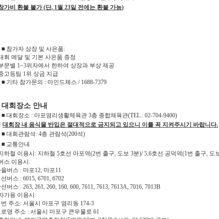
참가비 환불 불가
(
단
, 1
월
23
일 전에는 환불 가능
)
■
참가자 상장 및 사은품
:
대회 메달 및 기본 사은품 증정
부문별
1~3
위자에서 한하여 상장과 부상 제공
중고등팀
1
위 상금 지급
■
기타 참가문의
:
마인드체스
/ 1688-7379
■
대회장소 안내
■
대회장소
:
마포염리생활체육관
3
층 종합체육관
(TEL.: 02-704-9400)
※
대회장 내 음식물 반입은 절대적으로 금지되고 있으니 이를 꼭 지켜주시기 바랍니다
.
■
대회관람석
: 4
층 관람석
(200
석
)
■
교통안내
지하철 이용시
:
지하철
5
호선 마포역
(2
번 출구
,
도보
3
분
)/ 5,6
호선 공덕역
(1
번 출구
,
도
버스 이용시
:
마을버스
:
마포
12,
마포
11
지선버스
: 6015, 6701, 6702
간선버스
: 263, 261, 260, 160, 600, 7611, 7613, 7613A, 7016, 7013B
자가용 이용시
:
지번 주소
:
서울시 마포구 염리동
174-3
도로명 주소
:
서울시 마포구 큰우물로
61