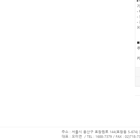
▸
-
-
-
※
주
카